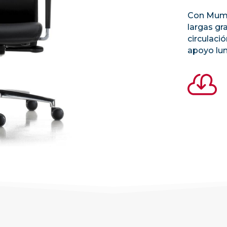
Con Mum 
largas gr
circulaci
apoyo lum
