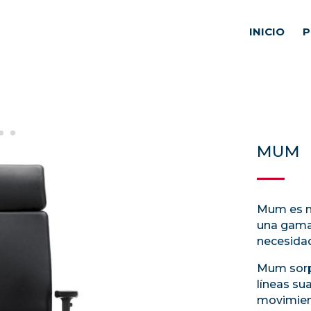
INICIO
P
MUM
Mum es mu
una gama
necesidad
Mum sorp
líneas sua
movimien